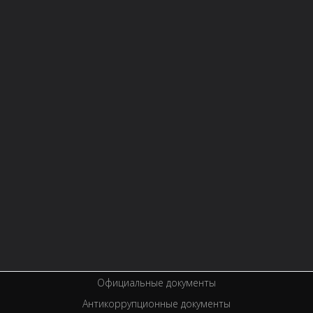
СТРУКТУРА
О БИБЛИОТЕКЕ
Контактная информация
Правила библиотеки
История библиотеки
Услуги
Вакансии
Спецпроекты
Премии
Официальные документы
Антикоррупционные документы