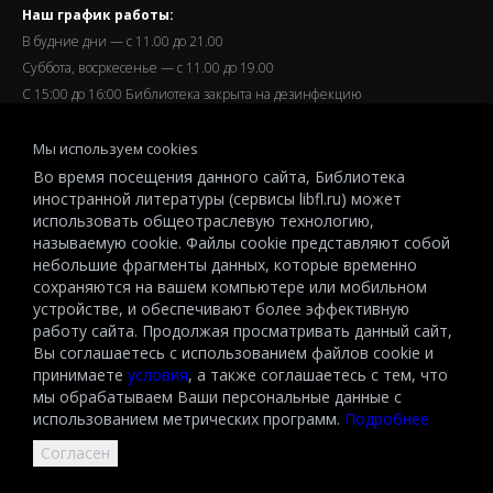
Наш график работы:
В будние дни — с 11.00 до 21.00
Суббота, восркесенье — с 11.00 до 19.00
С 15:00 до 16:00 Библиотека закрыта на дезинфекцию
Запись читателей и вход их в библиотеку завершается за
Мы используем cookies
полчаса до окончания работы.
Во время посещения данного сайта, Библиотека
иностранной литературы (сервисы libfl.ru) может
использовать общеотраслевую технологию,
называемую cookie. Файлы cookie представляют собой
небольшие фрагменты данных, которые временно
© 2026 All-Russian State Library for Foreign Literature named after
сохраняются на вашем компьютере или мобильном
M.I.Rudomino.The entire content of this website is protected by
устройстве, и обеспечивают более эффективную
работу сайта. Продолжая просматривать данный сайт,
copyright and other intellectual property rights and is the property of the
Вы соглашаетесь с использованием файлов cookie и
respective copyright holders or the LIBRARY.
принимаете
условия
, а также соглашаетесь с тем, что
© 2026
мы обрабатываем Ваши персональные данные с
использованием метрических программ.
Подробнее
Согласен