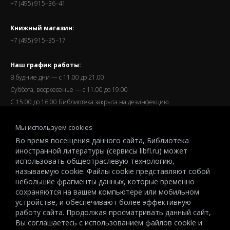
+7 (495) 915–36–41
Книжный магазин:
+7 (495) 915–35–17
Наш график работы:
В будние дни — с 11.00 до 21.00
Суббота, восркесенье — с 11.00 до 19.00
С 15:00 до 16:00 Библиотека закрыта на дезинфекцию
Запись читателей и вход их в библиотеку завершается за
Мы используем cookies
полчаса до окончания работы.
Во время посещения данного сайта, Библиотека
иностранной литературы (сервисы libfl.ru) может
использовать общеотраслевую технологию,
называемую cookie. Файлы cookie представляют собой
небольшие фрагменты данных, которые временно
© 2026 All-Russian State Library for Foreign Literature named after
сохраняются на вашем компьютере или мобильном
M.I.Rudomino.The entire content of this website is protected by
устройстве, и обеспечивают более эффективную
работу сайта. Продолжая просматривать данный сайт,
copyright and other intellectual property rights and is the property of the
Вы соглашаетесь с использованием файлов cookie и
respective copyright holders or the LIBRARY.