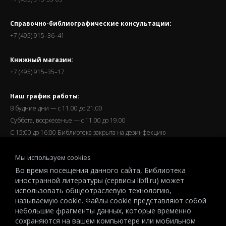
Справочно-библиографические консультации:
+7 (495) 915–36–41
Книжный магазин:
+7 (495) 915–35–17
Наш график работы:
В будние дни — с 11.00 до 21.00
Суббота, восркесенье — с 11.00 до 19.00
С 15:00 до 16:00 Библиотека закрыта на дезинфекцию
Запись читателей и вход их в библиотеку завершается за
Мы используем cookies
полчаса до окончания работы.
Во время посещения данного сайта, Библиотека
иностранной литературы (сервисы libfl.ru) может
использовать общеотраслевую технологию,
называемую cookie. Файлы cookie представляют собой
небольшие фрагменты данных, которые временно
© 2026 All-Russian State Library for Foreign Literature named after
сохраняются на вашем компьютере или мобильном