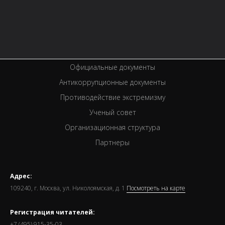
Услуги
Вакансии
Спецпроекты
Премии
Официальные документы
Антикоррупционные документы
Противодействие экстремизму
Ученый совет
Организационная структура
Партнеры
Адрес:
109240, г. Москва, ул. Николоямская, д. 1
Посмотреть на карте
Регистрация читателей:
+7 (495) 915-35-03