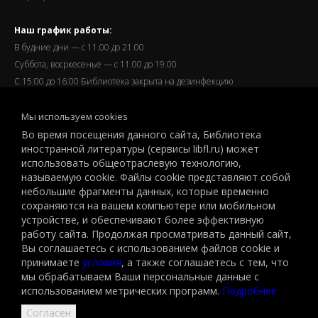
Наш график работы:
В будние дни — с 11.00 до 21.00
Суббота, восркесенье — с 11.00 до 19.00
С 15:00 до 16:00 Библиотека закрыта на дезинфекцию
Запись читателей и вход их в библиотеку завершается за
Мы используем cookies
полчаса до окончания работы.
Во время посещения данного сайта, Библиотека
иностранной литературы (сервисы libfl.ru) может
использовать общеотраслевую технологию,
называемую cookie. Файлы cookie представляют собой
небольшие фрагменты данных, которые временно
© 2026 All-Russian State Library for Foreign Literature named after
сохраняются на вашем компьютере или мобильном
M.I.Rudomino.The entire content of this website is protected by
устройстве, и обеспечивают более эффективную
работу сайта. Продолжая просматривать данный сайт,
copyright and other intellectual property rights and is the property of the
Вы соглашаетесь с использованием файлов cookie и
respective copyright holders or the LIBRARY.
принимаете
условия
, а также соглашаетесь с тем, что
© 2026
мы обрабатываем Ваши персональные данные с
использованием метрических программ.
Подробнее
Согласен