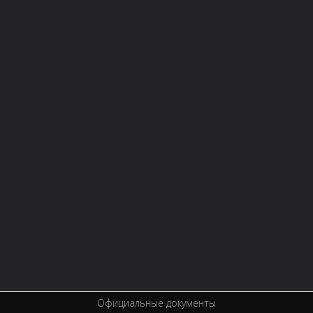
НОВОСТИ
СТРУКТУРА
О БИБЛИОТЕКЕ
Контактная информация
Правила библиотеки
История библиотеки
Услуги
Вакансии
Спецпроекты
Премии
Официальные документы