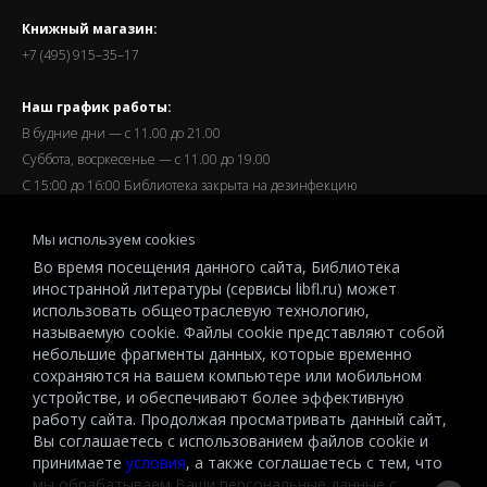
Книжный магазин:
+7 (495) 915–35–17
Наш график работы:
В будние дни — с 11.00 до 21.00
Суббота, восркесенье — с 11.00 до 19.00
С 15:00 до 16:00 Библиотека закрыта на дезинфекцию
Запись читателей и вход их в библиотеку завершается за
Мы используем cookies
полчаса до окончания работы.
Во время посещения данного сайта, Библиотека
иностранной литературы (сервисы libfl.ru) может
использовать общеотраслевую технологию,
называемую cookie. Файлы cookie представляют собой
небольшие фрагменты данных, которые временно
© 2026 All-Russian State Library for Foreign Literature named after
сохраняются на вашем компьютере или мобильном
M.I.Rudomino.The entire content of this website is protected by
устройстве, и обеспечивают более эффективную
работу сайта. Продолжая просматривать данный сайт,
copyright and other intellectual property rights and is the property of the
Вы соглашаетесь с использованием файлов cookie и
respective copyright holders or the LIBRARY.
принимаете
условия
, а также соглашаетесь с тем, что
© 2026
мы обрабатываем Ваши персональные данные с