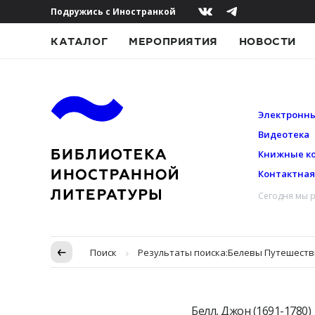
Подружись с Иностранкой
КАТАЛОГ
МЕРОПРИЯТИЯ
НОВОСТИ
Электронны
Видеотека
Книжные к
Контактна
Сегодня мы р
Пропуск в контексте
Поиск
Результаты поиска:
Белевы Путешествия..
Белл, Джон (1691-1780)