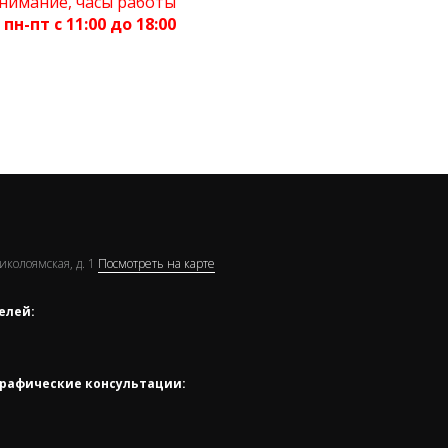
нимание, часы работы
:
пн-пт с 11:00 до 18:00
Николоямская, д. 1
Посмотреть на карте
елей:
рафические консультации: