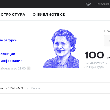
Сведения 
СТРУКТУРА
О БИБЛИОТЕКЕ
По
е ресурсы
100
оллекции
л
я информация
Библиотеке ин
литературы
аботаем до 21:00
. - 1776. - Ч.3.
Книга