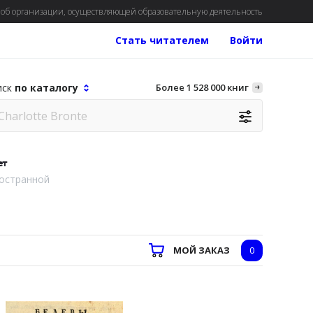
об организации, осуществляющей образовательную деятельность
Стать читателем
Войти
иск
по каталогу
Более 1 528 000 книг
ет
остранной
МОЙ ЗАКАЗ
0