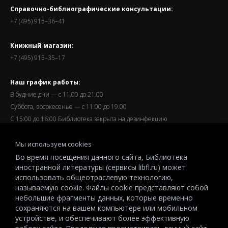
Справочно-библиографические консультации:
+7 (495) 915–36–41
Книжный магазин:
+7 (495) 915–35–17
Наш график работы:
В будние дни — с 11.00 до 21.00
Суббота, восркесенье — с 11.00 до 19.00
С 15:00 до 16:00 Библиотека закрыта на дезинфекцию
Запись читателей и вход их в библиотеку завершается за
Мы используем cookies
полчаса до окончания работы.
Во время посещения данного сайта, Библиотека
иностранной литературы (сервисы libfl.ru) может
использовать общеотраслевую технологию,
называемую cookie. Файлы cookie представляют собой
небольшие фрагменты данных, которые временно
© 2026 All-Russian State Library for Foreign Literature named after
сохраняются на вашем компьютере или мобильном
M.I.Rudomino.The entire content of this website is protected by
устройстве, и обеспечивают более эффективную