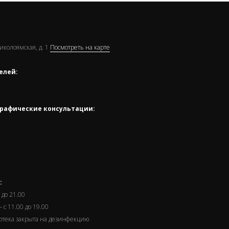
Николоямская, д. 1
Посмотреть на карте
елей:
рафические консультации:
:
 до 21.00
 с 11.00 до 19.00
иотека закрыта на дезинфекцию