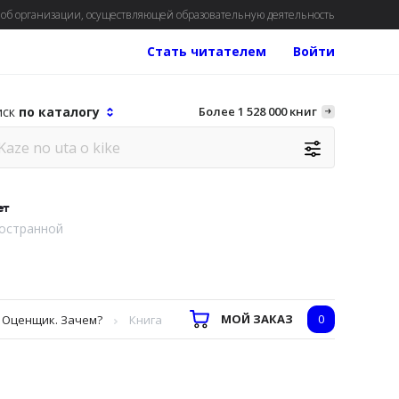
об организации, осуществляющей образовательную деятельность
Стать читателем
Войти
иск
по каталогу
Более 1 528 000 книг
ет
остранной
МОЙ ЗАКАЗ
0
. Оценщик. Зачем?
Книга