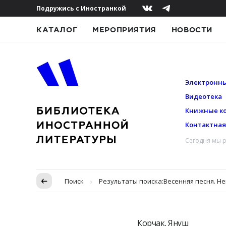
Подружись с Иностранкой
КАТАЛОГ
МЕРОПРИЯТИЯ
НОВОСТИ
Электронны
Видеотека
Книжные к
Контактна
Сегодня мы р
Пропуск в контексте
Поиск
Результаты поиска:
Весенняя песня. Не
Корчак, Януш