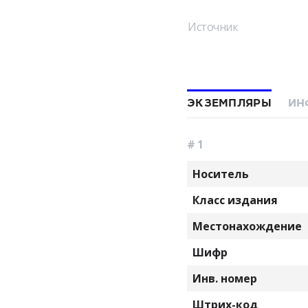
Источник
ЭКЗЕМПЛЯРЫ
ИН
# 1
Носитель
Класс издания
Местонахождение
Шифр
Инв. номер
Штрих-код