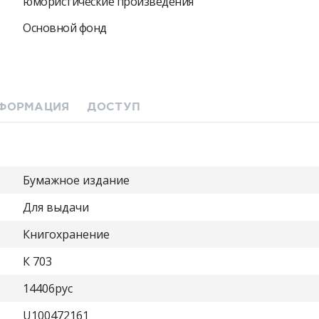
юмористические произведения
Основной фонд
ФОРМАЦИЯ
ДОСТУП
Бумажное издание
Для выдачи
Книгохранение
К 703
14406рус
U100472161