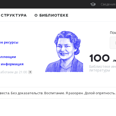
Сведения 
СТРУКТУРА
О БИБЛИОТЕКЕ
По
е ресурсы
100
оллекции
л
я информация
Библиотеке ин
литературы
аботаем до 21:00
веста. Без доказательств. Воспитание. Я разорен. Долой опрятность