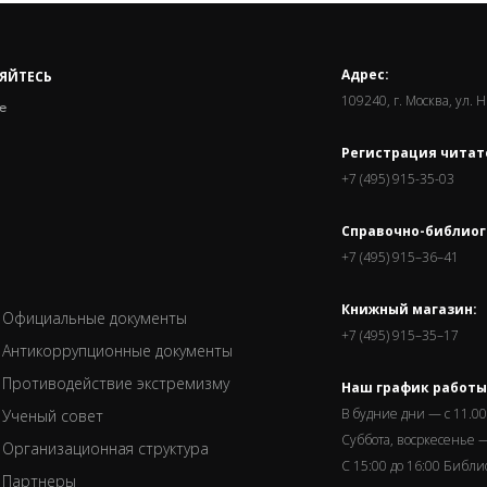
Адрес:
ЯЙТЕСЬ
109240, г. Москва, ул. 
е
Регистрация читат
+7 (495) 915-35-03
Справочно-библиог
+7 (495) 915–36–41
Книжный магазин:
Официальные документы
+7 (495) 915–35–17
Антикоррупционные документы
Противодействие экстремизму
Наш график работы
В будние дни — с 11.00
Ученый совет
Суббота, восркесенье —
Организационная структура
С 15:00 до 16:00 Библ
Партнеры