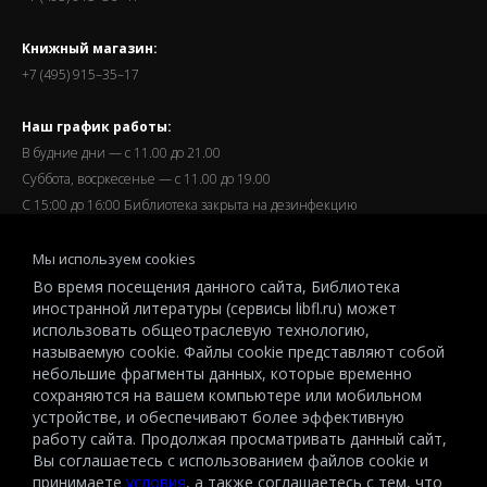
Книжный магазин:
+7 (495) 915–35–17
Наш график работы:
В будние дни — с 11.00 до 21.00
Суббота, восркесенье — с 11.00 до 19.00
С 15:00 до 16:00 Библиотека закрыта на дезинфекцию
Запись читателей и вход их в библиотеку завершается за
Мы используем cookies
полчаса до окончания работы.
Во время посещения данного сайта, Библиотека
иностранной литературы (сервисы libfl.ru) может
использовать общеотраслевую технологию,
называемую cookie. Файлы cookie представляют собой
небольшие фрагменты данных, которые временно
© 2026 All-Russian State Library for Foreign Literature named after
сохраняются на вашем компьютере или мобильном
M.I.Rudomino.The entire content of this website is protected by
устройстве, и обеспечивают более эффективную
работу сайта. Продолжая просматривать данный сайт,
copyright and other intellectual property rights and is the property of the
Вы соглашаетесь с использованием файлов cookie и
respective copyright holders or the LIBRARY.
принимаете
условия
, а также соглашаетесь с тем, что