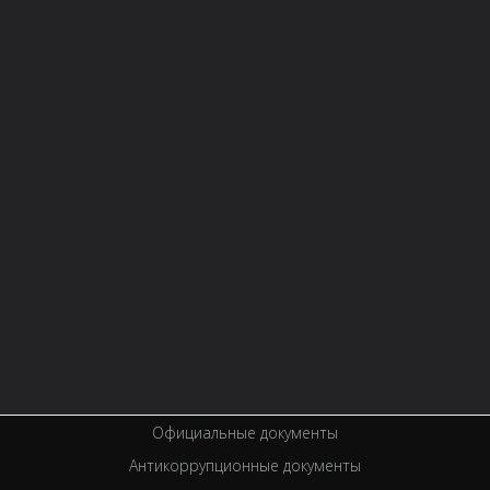
СТРУКТУРА
О БИБЛИОТЕКЕ
Контактная информация
Правила библиотеки
История библиотеки
Услуги
Вакансии
Спецпроекты
Премии
Официальные документы
Антикоррупционные документы