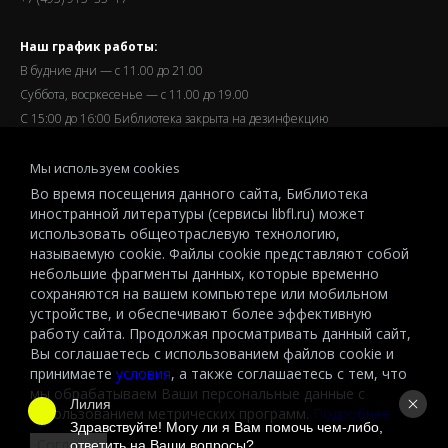
Наш график работы:
В будние дни — с 11.00 до 21.00
Суббота, восркесенье — с 11.00 до 19.00
С 15:00 до 16:00 Библиотека закрыта на дезинфекцию
Запись читателей и вход их в библиотеку завершается за
Мы используем cookies
полчаса до окончания работы.
Во время посещения данного сайта, Библиотека
иностранной литературы (сервисы libfl.ru) может
использовать общеотраслевую технологию,
называемую cookie. Файлы cookie представляют собой
небольшие фрагменты данных, которые временно
© 2026 All-Russian State Library for Foreign Literature named after
сохраняются на вашем компьютере или мобильном
M.I.Rudomino.The entire content of this website is protected by
устройстве, и обеспечивают более эффективную
работу сайта. Продолжая просматривать данный сайт,
copyright and other intellectual property rights and is the property of the
Вы соглашаетесь с использованием файлов cookie и
respective copyright holders or the LIBRARY.
принимаете
условия
, а также соглашаетесь с тем, что
© 2026
мы обрабатываем Ваши персональные данные с
Лилия
использованием метрических программ.
Подробнее
Здравствуйте! Могу ли я Вам помочь чем-либо, 
Согласен
ответить на Ваши вопросы?