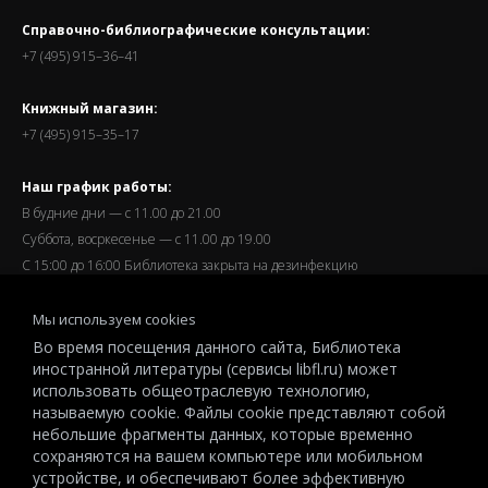
Справочно-библиографические консультации:
+7 (495) 915–36–41
Книжный магазин:
+7 (495) 915–35–17
Наш график работы:
В будние дни — с 11.00 до 21.00
Суббота, восркесенье — с 11.00 до 19.00
С 15:00 до 16:00 Библиотека закрыта на дезинфекцию
Запись читателей и вход их в библиотеку завершается за
Мы используем cookies
полчаса до окончания работы.
Во время посещения данного сайта, Библиотека
иностранной литературы (сервисы libfl.ru) может
использовать общеотраслевую технологию,
называемую cookie. Файлы cookie представляют собой
небольшие фрагменты данных, которые временно
© 2026 All-Russian State Library for Foreign Literature named after
сохраняются на вашем компьютере или мобильном
M.I.Rudomino.The entire content of this website is protected by
устройстве, и обеспечивают более эффективную