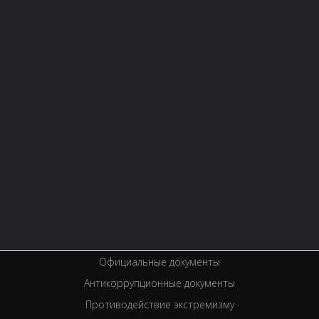
О БИБЛИОТЕКЕ
Контактная информация
Правила библиотеки
История библиотеки
Услуги
Вакансии
Спецпроекты
Премии
Официальные документы
Антикоррупционные документы
Противодействие экстремизму