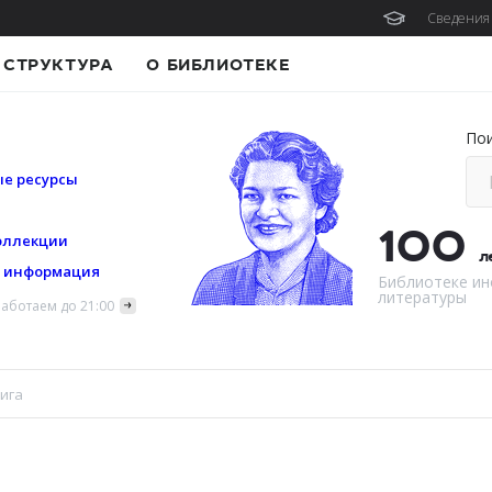
Сведения 
СТРУКТУРА
О БИБЛИОТЕКЕ
По
е ресурсы
100
оллекции
л
я информация
Библиотеке ин
литературы
аботаем до 21:00
ига