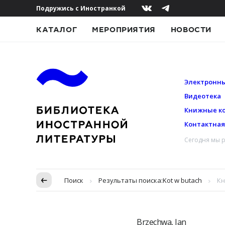
Подружись с Иностранкой
КАТАЛОГ
МЕРОПРИЯТИЯ
НОВОСТИ
Электронны
Видеотека
Книжные к
Контактна
Сегодня мы р
Пропуск в контексте
Поиск
Результаты поиска:
Kot w butach
Кн
Brzechwa, Jan