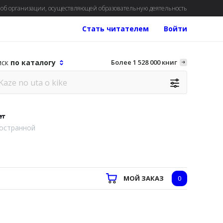
об организации, осуществляющей образовательную деятельность
Стать читателем
Войти
иск
по каталогу
Более 1 528 000 книг
ет
остранной
МОЙ ЗАКАЗ
0