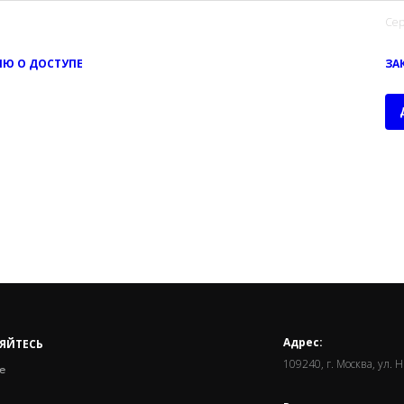
Сер
Ю О ДОСТУПЕ
ЗА
Адрес:
ЯЙТЕСЬ
109240, г. Москва, ул. 
е