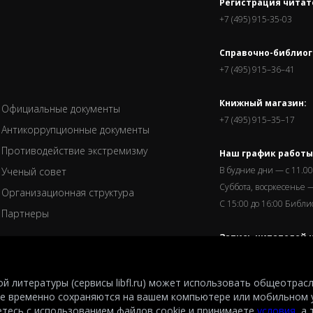
Регистрация читат
+7 (495) 915-35-03
Справочно-библиог
+7 (495) 915–36–41
Книжный магазин:
Официальные документы
+7 (495) 915–35–17
Антикоррупционные документы
Противодействие экстремизму
Наш график работы
В будние дни — с 11.00
Ученый совет
Суббота, восркесенье —
Организационная структура
С 15:00 до 16:00 Библ
Партнеры
Запись читателей и
завершается за пол
й литературы (сервисы libfl.ru) может использовать общеотрас
е временно сохраняются на вашем компьютере или мобильном 
етесь с использованием файлов cookie и принимаете
условия
, а