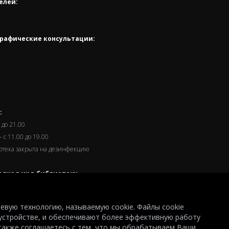
елей:
рафические консультации:
:
 до 21.00
 с 11.00 до 19.00
иотека закрыта на дезинфекцию
 вход их в библиотеку
часа до окончания работы.
левую технологию, называемую cookie. Файлы cookie
устройстве, и обеспечивают более эффективную работу
 также соглашаетесь с тем, что мы обрабатываем Ваши