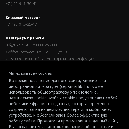
+7 (495) 915–36–41
Книжный магазин:
+7 (495) 915–35–17
Наш график работы:
В будние дни — с 11.00 до 21.00
Суббота, восркесенье — с 11.00 до 19.00
С 15:00 до 16:00 Библиотека закрыта на дезинфекцию
Запись читателей и вход их в библиотеку завершается за
Мы используем cookies
полчаса до окончания работы.
Во время посещения данного сайта, Библиотека
иностранной литературы (сервисы libfl.ru) может
использовать общеотраслевую технологию,
называемую cookie. Файлы cookie представляют собой
небольшие фрагменты данных, которые временно
© 2026 All-Russian State Library for Foreign Literature named after
сохраняются на вашем компьютере или мобильном
M.I.Rudomino.The entire content of this website is protected by
устройстве, и обеспечивают более эффективную
работу сайта. Продолжая просматривать данный сайт,
copyright and other intellectual property rights and is the property of the
Вы соглашаетесь с использованием файлов cookie и
respective copyright holders or the LIBRARY.