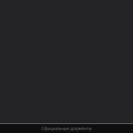
НОВОСТИ
СТРУКТУРА
О БИБЛИОТЕКЕ
Контактная информация
Правила библиотеки
История библиотеки
Услуги
Вакансии
Спецпроекты
Премии
Официальные документы