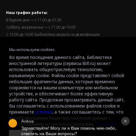
Наш график работы:
В будние дни — с 11.00 до 21.00
Суббота, восркесенье — с 11.00 до 19.00
С 15:00 до 16:00 Библиотека закрыта на дезинфекцию
Запись читателей и вход их в библиотеку завершается за
Мы используем cookies
полчаса до окончания работы.
Во время посещения данного сайта, Библиотека
иностранной литературы (сервисы libfl.ru) может
использовать общеотраслевую технологию,
называемую cookie. Файлы cookie представляют собой
небольшие фрагменты данных, которые временно
© 2026 All-Russian State Library for Foreign Literature named after
сохраняются на вашем компьютере или мобильном
M.I.Rudomino.The entire content of this website is protected by
устройстве, и обеспечивают более эффективную
работу сайта. Продолжая просматривать данный сайт,
copyright and other intellectual property rights and is the property of the
Вы соглашаетесь с использованием файлов cookie и
respective copyright holders or the LIBRARY.
принимаете
условия
, а также соглашаетесь с тем, что
© 2026
мы обрабатываем Ваши персональные данные с
Алёна
использованием метрических программ.
Подробнее
Здравствуйте! Могу ли я Вам помочь чем-либо, 
Согласен
ответить на Ваши вопросы?