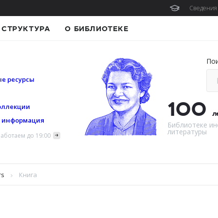
Сведения 
СТРУКТУРА
О БИБЛИОТЕКЕ
По
е ресурсы
100
оллекции
л
я информация
Библиотеке ин
литературы
аботаем до 19:00
rs
Книга