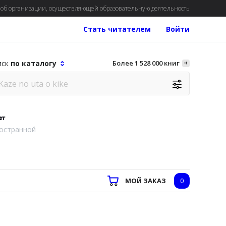
об организации, осуществляющей образовательную деятельность
Стать читателем
Войти
иск
по каталогу
Более 1 528 000 книг
ет
остранной
МОЙ ЗАКАЗ
0