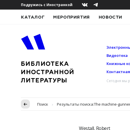
Подружись с Иностранкой
КАТАЛОГ
МЕРОПРИЯТИЯ
НОВОСТИ
Электронны
Видеотека
Книжные к
Контактна
Сегодня мы р
Пропуск в контексте
Поиск
Результаты поиска:
The machine-gunne
Westall, Robert