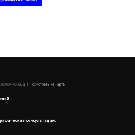
Николоямская, д. 1
Посмотреть на карте
елей:
рафические консультации: