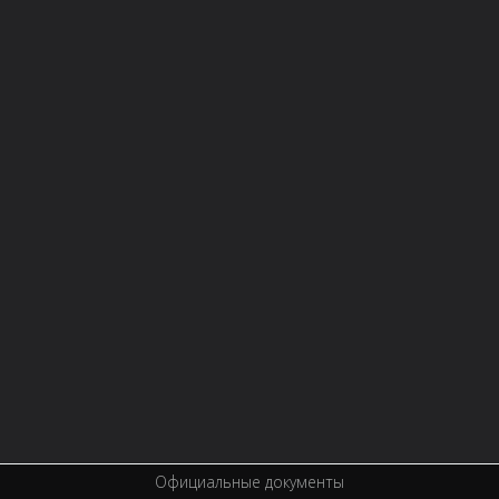
НОВОСТИ
СТРУКТУРА
О БИБЛИОТЕКЕ
Контактная информация
Правила библиотеки
История библиотеки
Услуги
Вакансии
Спецпроекты
Премии
Официальные документы