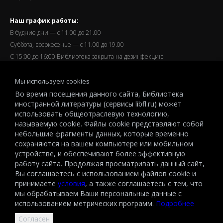
Наш график работы:
В будние дни — с 11.00 до 21.00
Суббота, восркесенье — с 11.00 до 19.00
С 15:00 до 16:00 Библиотека закрыта на дезинфекцию
Запись читателей и вход их в библиотеку завершается за
Мы используем cookies
полчаса до окончания работы.
Во время посещения данного сайта, Библиотека
иностранной литературы (сервисы libfl.ru) может
использовать общеотраслевую технологию,
называемую cookie. Файлы cookie представляют собой
небольшие фрагменты данных, которые временно
© 2026 All-Russian State Library for Foreign Literature named after
сохраняются на вашем компьютере или мобильном
M.I.Rudomino.The entire content of this website is protected by
устройстве, и обеспечивают более эффективную
работу сайта. Продолжая просматривать данный сайт,
copyright and other intellectual property rights and is the property of the
Вы соглашаетесь с использованием файлов cookie и
respective copyright holders or the LIBRARY.
принимаете
условия
, а также соглашаетесь с тем, что
© 2026
мы обрабатываем Ваши персональные данные с
использованием метрических программ.
Подробнее
Согласен