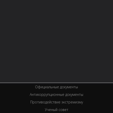
О БИБЛИОТЕКЕ
Контактная информация
Правила библиотеки
История библиотеки
Услуги
Вакансии
Спецпроекты
Премии
Официальные документы
Антикоррупционные документы
Противодействие экстремизму
Ученый совет