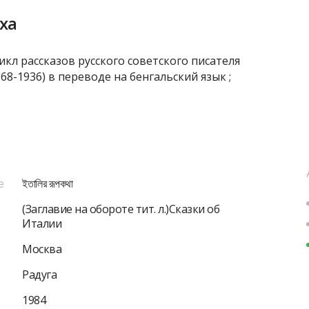
ха
икл рассказов русского советского писателя
8-1936) в переводе на бенгальский язык ;
е
ইতালির রূপকথা
(Заглавие на обороте тит. л.)Сказки об
Италии
Москва
Радуга
1984