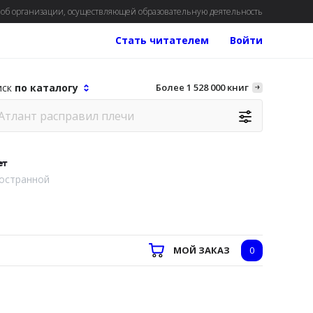
об организации, осуществляющей образовательную деятельность
Стать читателем
Войти
иск
по каталогу
Более 1 528 000 книг
ет
остранной
МОЙ ЗАКАЗ
0