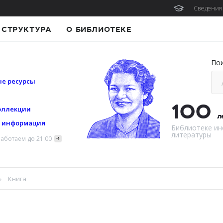
Сведения 
СТРУКТУРА
О БИБЛИОТЕКЕ
По
е ресурсы
100
оллекции
л
я информация
Библиотеке ин
литературы
аботаем до 21:00
Книга