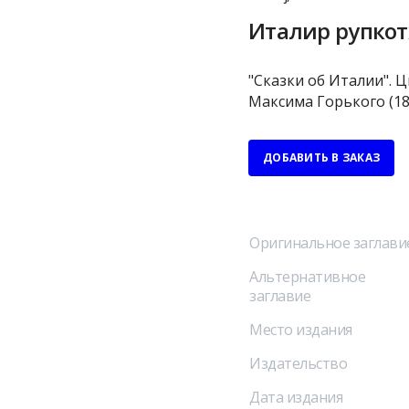
Италир рупкот
"Сказки об Италии". Ц
Максима Горького (186
ДОБАВИТЬ В ЗАКАЗ
Оригинальное заглави
Альтернативное
заглавие
Место издания
Издательство
Дата издания