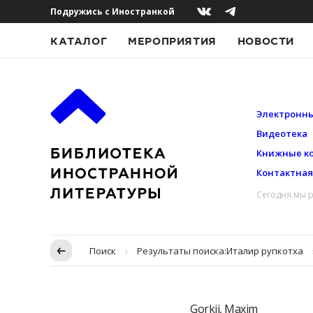
Подружись с Иностранкой
КАТАЛОГ
МЕРОПРИЯТИЯ
НОВОСТИ
Электронны
Видеотека
Книжные к
Контактна
Сегодня мы р
Пропуск в контексте
Поиск
Результаты поиска:
Италир рупкотха
Gorkij, Maxim