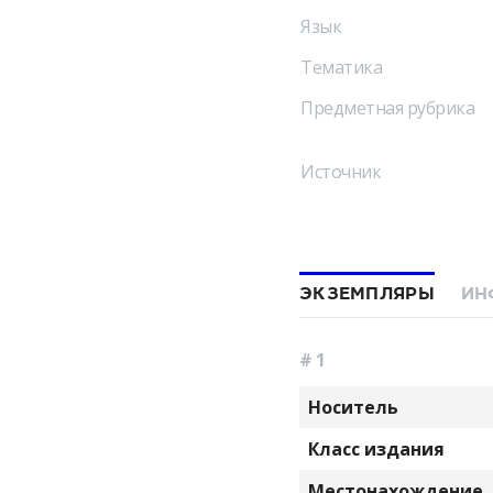
Язык
Тематика
Предметная рубрика
Источник
ЭКЗЕМПЛЯРЫ
ИН
# 1
Носитель
Класс издания
Местонахождение