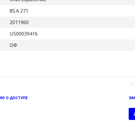
85.A 271
2011960
U500039416
ОФ
Сер
Ю О ДОСТУПЕ
ЗА