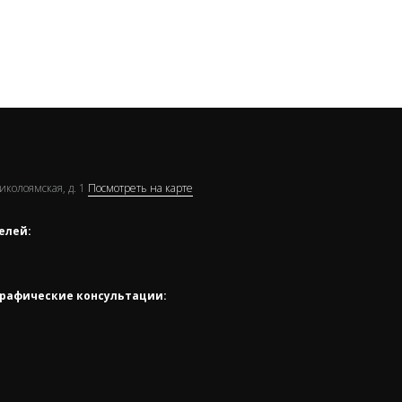
Николоямская, д. 1
Посмотреть на карте
елей:
рафические консультации: