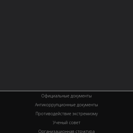
Контактная информация
Правила библиотеки
История библиотеки
Услуги
Вакансии
Спецпроекты
Премии
Официальные документы
Антикоррупционные документы
Противодействие экстремизму
Ученый совет
Организационная структура