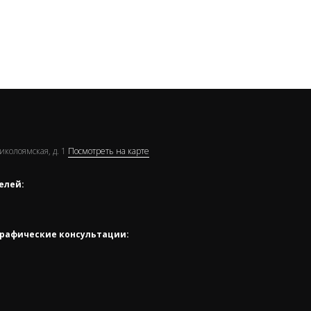
Николоямская, д. 1
Посмотреть на карте
елей:
рафические консультации: