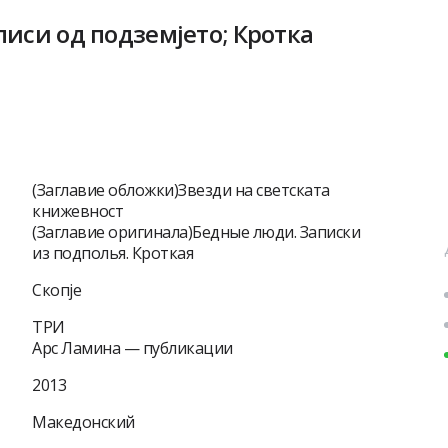
писи од подземјето; Кротка
(Заглавие обложки)Звезди на светската
книжевност
(Заглавие оригинала)Бедные люди. Записки
из подполья. Кроткая
Скопjе
ТРИ
Арс Ламина — публикации
2013
Македонский