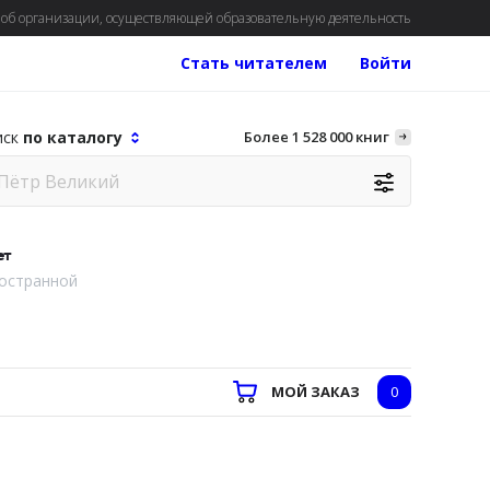
об организации, осуществляющей образовательную деятельность
Стать читателем
Войти
иск
по каталогу
Более 1 528 000 книг
ет
остранной
МОЙ ЗАКАЗ
0