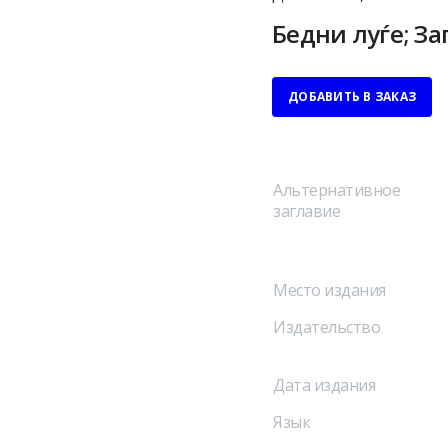
Бедни луѓе; За
ДОБАВИТЬ В ЗАКАЗ
Альтернативное
заглавие
Место издания
Издательство
Дата издания
Язык