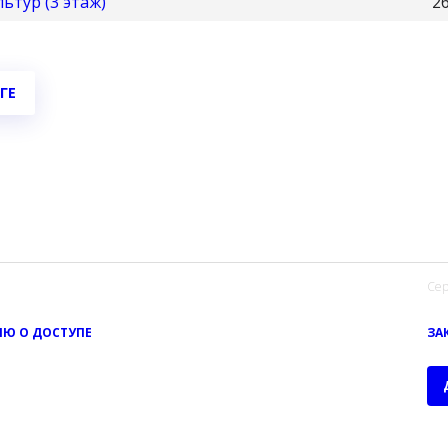
ьтур (3 этаж)
2
ГЕ
Сер
Ю О ДОСТУПЕ
ЗА