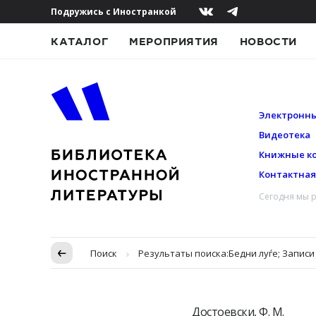
Подружись с Иностранкой
КАТАЛОГ
МЕРОПРИЯТИЯ
НОВОСТИ
Электронны
Видеотека
Книжные к
Контактна
Сегодня мы р
Пропуск в контексте
Поиск
Результаты поиска:
Бедни луѓе; Записи
Достоевски, Ф. М.