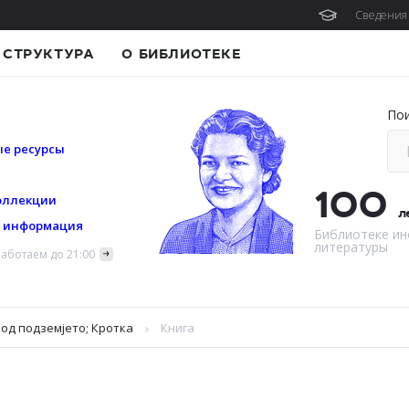
Сведения 
СТРУКТУРА
О БИБЛИОТЕКЕ
По
е ресурсы
100
оллекции
л
я информация
Библиотеке ин
литературы
аботаем до 21:00
 од подземјето; Кротка
Книга