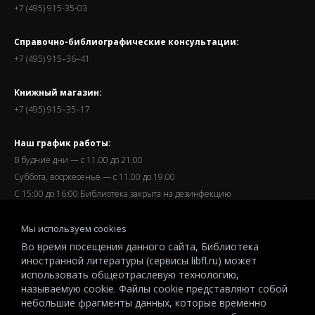
+7 (495) 915-35-03
Справочно-библиографические консультации:
+7 (495) 915–36–41
Книжный магазин:
+7 (495) 915–35–17
Наш график работы:
В будние дни — с 11.00 до 21.00
Суббота, восркесенье — с 11.00 до 19.00
С 15:00 до 16:00 Библиотека закрыта на дезинфекцию
Запись читателей и вход их в библиотеку завершается за
Мы используем cookies
полчаса до окончания работы.
Во время посещения данного сайта, Библиотека
иностранной литературы (сервисы libfl.ru) может
использовать общеотраслевую технологию,
называемую cookie. Файлы cookie представляют собой
небольшие фрагменты данных, которые временно
© 2026 All-Russian State Library for Foreign Literature named after