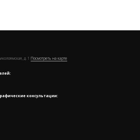
Николоямская, д. 1
Посмотреть на карте
елей:
рафические консультации: