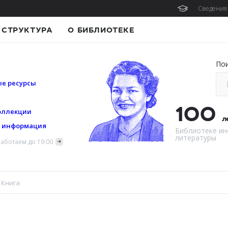
Сведения 
СТРУКТУРА
О БИБЛИОТЕКЕ
По
е ресурсы
100
оллекции
л
я информация
Библиотеке ин
литературы
аботаем до 19:00
Книга