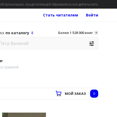
об организации, осуществляющей образовательную деятельность
Стать читателем
Войти
иск
по каталогу
Более 1 528 000 книг
ет
остранной
МОЙ ЗАКАЗ
0