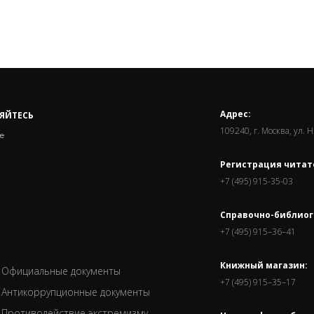
Адрес:
ЯЙТЕСЬ
109240, г. Москва, ул. 
е
Регистрация читат
+7 (495) 915-35-03
Справочно-библиог
+7 (495) 915–36–41
Книжный магазин:
Официальные документы
+7 (495) 915–35–17
Антикоррупционные документы
Противодействие экстремизму