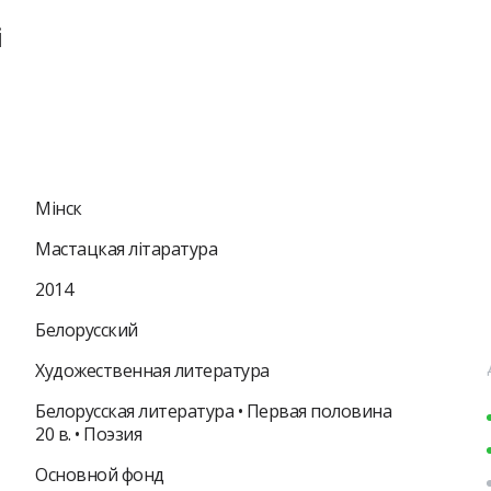
і
Мiнск
Мастацкая лiтаратура
2014
Белорусский
Художественная литература
Белорусская литература • Первая половина
20 в. • Поэзия
Основной фонд