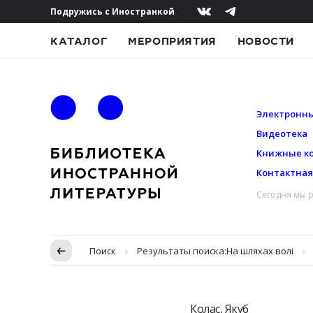
Подружись с Иностранкой
КАТАЛОГ
МЕРОПРИЯТИЯ
НОВОСТИ
Электронны
Видеотека
Книжные к
Контактна
Сегодня мы р
Пропуск в контексте
Поиск
Результаты поиска:
На шляхах волі
Колас, Якуб