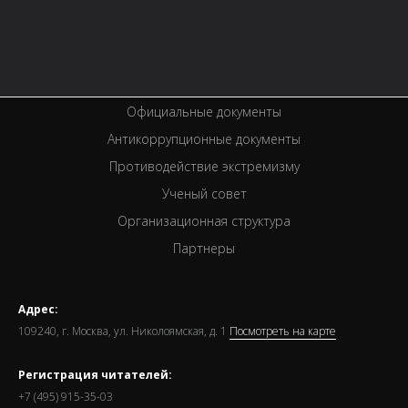
Услуги
Вакансии
Спецпроекты
Премии
Официальные документы
Антикоррупционные документы
Противодействие экстремизму
Ученый совет
Организационная структура
Партнеры
Адрес:
109240, г. Москва, ул. Николоямская, д. 1
Посмотреть на карте
Регистрация читателей:
+7 (495) 915-35-03