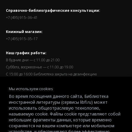
Справочно-библиографические консультации:
+7 (495) 915–36–41
Книжный магазин:
+7 (495) 915–35–17
Наш график работы:
В будние дни — с 11.00 до 21.00
Суббота, восркесенье — с 11.00 до 19.00
С 15:00 до 16:00 Библиотека закрыта на дезинфекцию
Запись читателей и вход их в библиотеку завершается за
Мы используем cookies
полчаса до окончания работы.
Во время посещения данного сайта, Библиотека
иностранной литературы (сервисы libfl.ru) может
использовать общеотраслевую технологию,
называемую cookie. Файлы cookie представляют собой
небольшие фрагменты данных, которые временно
© 2026 All-Russian State Library for Foreign Literature named after
сохраняются на вашем компьютере или мобильном
M.I.Rudomino.The entire content of this website is protected by
устройстве, и обеспечивают более эффективную