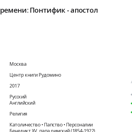
времени: Понтифик - апостол
Москва
Центр книги Рудомино
2017
Русский
Английский
Религия
Католичество • Папство • Персоналии
Бенедикт XV, папа римский (1854-1922)