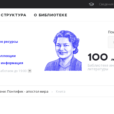
Сведения 
СТРУКТУРА
О БИБЛИОТЕКЕ
По
е ресурсы
100
оллекции
л
я информация
Библиотеке ин
литературы
аботаем до 19:00
ени: Понтифик - апостол мира
Книга