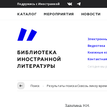
Подружись с Иностранкой
КАТАЛОГ
МЕРОПРИЯТИЯ
НОВОСТИ
Электронны
Видеотека
Книжные к
Контактна
Сегодня мы р
Пропуск в контексте
Поиск
Результаты поиска:
Сквозь линзу врем
Зазулина, Н.Н.