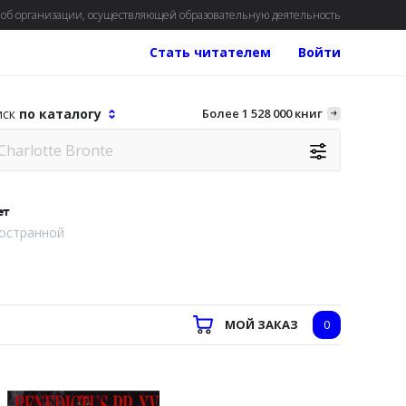
об организации, осуществляющей образовательную деятельность
Стать читателем
Войти
иск
по каталогу
Более 1 528 000 книг
ет
остранной
МОЙ ЗАКАЗ
0