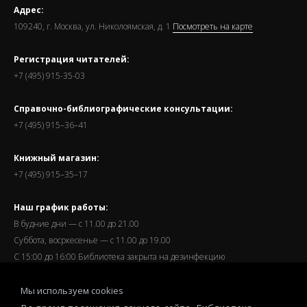
Адрес:
109240, г. Москва, ул. Николоямская, д. 1
Посмотреть на карте
Регистрация читателей:
+7 (495) 915-35-03
Справочно-библиографические консультации:
+7 (495) 915–36–41
Книжный магазин:
+7 (495) 915–35–17
Наш график работы:
В будние дни — с 11.00 до 21.00
Суббота, восркесенье — с 11.00 до 19.00
С 15:00 до 16:00 Библиотека закрыта на дезинфекцию
Запись читателей и вход их в библиотеку завершается за
Мы используем cookies
полчаса до окончания работы.