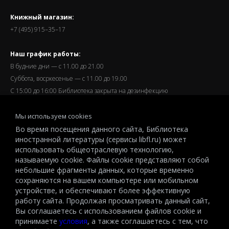
Книжный магазин:
+7 (495) 915–35–17
Наш график работы:
В будние дни — с 11.00 до 21.00
Суббота, восркесенье — с 11.00 до 19.00
С 15:00 до 16:00 Библиотека закрыта на дезинфекцию
Запись читателей и вход их в библиотеку завершается за
Мы используем cookies
полчаса до окончания работы.
Во время посещения данного сайта, Библиотека
иностранной литературы (сервисы libfl.ru) может
использовать общеотраслевую технологию,
называемую cookie. Файлы cookie представляют собой
небольшие фрагменты данных, которые временно
© 2026 All-Russian State Library for Foreign Literature named after
сохраняются на вашем компьютере или мобильном
M.I.Rudomino.The entire content of this website is protected by
устройстве, и обеспечивают более эффективную
работу сайта. Продолжая просматривать данный сайт,
copyright and other intellectual property rights and is the property of the
Вы соглашаетесь с использованием файлов cookie и
respective copyright holders or the LIBRARY.
принимаете
условия
, а также соглашаетесь с тем, что
© 2026