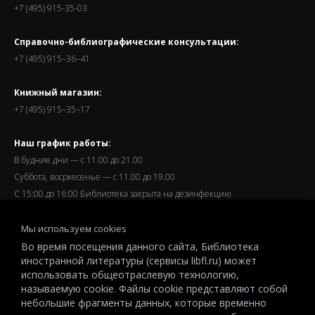
+7 (495) 915-35-03
Справочно-библиографические консультации:
+7 (495) 915–36–41
Книжный магазин:
+7 (495) 915–35–17
Наш график работы:
В будние дни — с 11.00 до 21.00
Суббота, восркесенье — с 11.00 до 19.00
С 15:00 до 16:00 Библиотека закрыта на дезинфекцию
Запись читателей и вход их в библиотеку завершается за
Мы используем cookies
полчаса до окончания работы.
Во время посещения данного сайта, Библиотека
иностранной литературы (сервисы libfl.ru) может
использовать общеотраслевую технологию,
называемую cookie. Файлы cookie представляют собой
небольшие фрагменты данных, которые временно
© 2026 All-Russian State Library for Foreign Literature named after