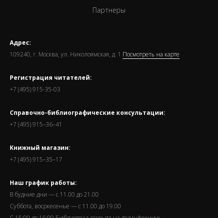
Партнеры
Адрес:
109240, г. Москва, ул. Николоямская, д. 1
Посмотреть на карте
Регистрация читателей:
+7 (495) 915-35-03
Справочно-библиографические консультации:
+7 (495) 915–36–41
Книжный магазин:
+7 (495) 915–35–17
Наш график работы:
В будние дни — с 11.00 до 21.00
Суббота, восркесенье — с 11.00 до 19.00
С 15:00 до 16:00 Библиотека закрыта на дезинфекцию