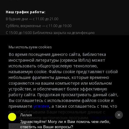
Наш график работы:
В будние дни — с 11.00 до 21.00
Суббота, восркесенье — с 11.00 до 19.00
С 15:00 до 16:00 Библиотека закрыта на дезинфекцию
Запись читателей и вход их в библиотеку завершается за
Мы используем cookies
полчаса до окончания работы.
Во время посещения данного сайта, Библиотека
иностранной литературы (сервисы libfl.ru) может
использовать общеотраслевую технологию,
называемую cookie. Файлы cookie представляют собой
небольшие фрагменты данных, которые временно
© 2026 All-Russian State Library for Foreign Literature named after
сохраняются на вашем компьютере или мобильном
M.I.Rudomino.The entire content of this website is protected by
устройстве, и обеспечивают более эффективную
работу сайта. Продолжая просматривать данный сайт,
copyright and other intellectual property rights and is the property of the
Вы соглашаетесь с использованием файлов cookie и
respective copyright holders or the LIBRARY.
принимаете
условия
, а также соглашаетесь с тем, что
© 2026
мы обрабатываем Ваши персональные данные с
Лилия
использованием метрических программ.
Подробнее
Здравствуйте! Могу ли я Вам помочь чем-либо, 
Согласен
ответить на Ваши вопросы?