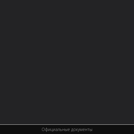
НОВОСТИ
СТРУКТУРА
О БИБЛИОТЕКЕ
Контактная информация
Правила библиотеки
История библиотеки
Услуги
Вакансии
Спецпроекты
Премии
Официальные документы