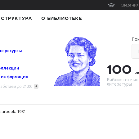
Сведения 
СТРУКТУРА
О БИБЛИОТЕКЕ
По
е ресурсы
100
оллекции
л
я информация
Библиотеке ин
литературы
аботаем до 21:00
earbook. 1981