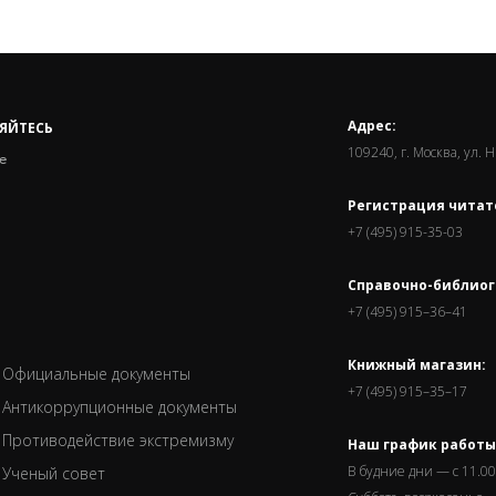
Адрес:
ЯЙТЕСЬ
109240, г. Москва, ул. 
е
Регистрация читат
+7 (495) 915-35-03
Справочно-библиог
+7 (495) 915–36–41
Книжный магазин:
Официальные документы
+7 (495) 915–35–17
Антикоррупционные документы
Противодействие экстремизму
Наш график работы
В будние дни — с 11.00
Ученый совет