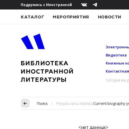
Подружись с Иностранкой
КАТАЛОГ
МЕРОПРИЯТИЯ
НОВОСТИ
Электронны
Видеотека
Книжные к
Контактна
Сегодня мы р
Пропуск в контексте
Поиск
Результаты поиска:
Current biography y
<нет данных>