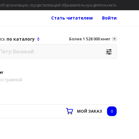
об организации, осуществляющей образовательную деятельность
Стать читателем
Войти
иск
по каталогу
Более 1 528 000 книг
ет
остранной
МОЙ ЗАКАЗ
0