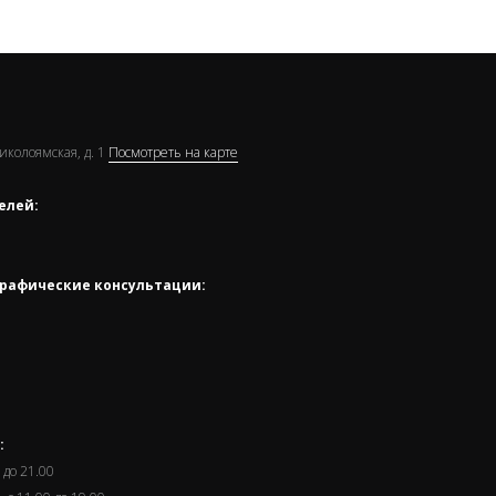
Николоямская, д. 1
Посмотреть на карте
елей:
рафические консультации:
:
 до 21.00