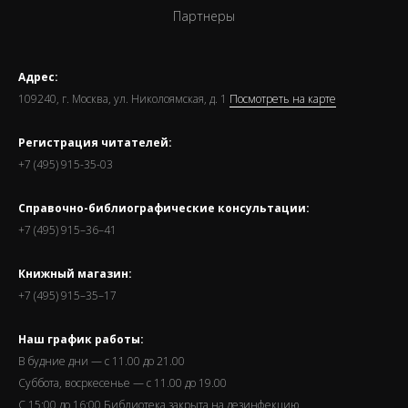
Партнеры
Адрес:
109240, г. Москва, ул. Николоямская, д. 1
Посмотреть на карте
Регистрация читателей:
+7 (495) 915-35-03
Справочно-библиографические консультации:
+7 (495) 915–36–41
Книжный магазин:
+7 (495) 915–35–17
Наш график работы:
В будние дни — с 11.00 до 21.00
Суббота, восркесенье — с 11.00 до 19.00
С 15:00 до 16:00 Библиотека закрыта на дезинфекцию