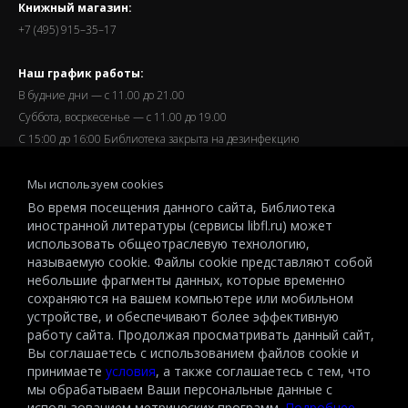
Книжный магазин:
+7 (495) 915–35–17
Наш график работы:
В будние дни — с 11.00 до 21.00
Суббота, восркесенье — с 11.00 до 19.00
С 15:00 до 16:00 Библиотека закрыта на дезинфекцию
Запись читателей и вход их в библиотеку завершается за
Мы используем cookies
полчаса до окончания работы.
Во время посещения данного сайта, Библиотека
иностранной литературы (сервисы libfl.ru) может
использовать общеотраслевую технологию,
называемую cookie. Файлы cookie представляют собой
небольшие фрагменты данных, которые временно
© 2026 All-Russian State Library for Foreign Literature named after
сохраняются на вашем компьютере или мобильном
M.I.Rudomino.The entire content of this website is protected by
устройстве, и обеспечивают более эффективную
работу сайта. Продолжая просматривать данный сайт,
copyright and other intellectual property rights and is the property of the
Вы соглашаетесь с использованием файлов cookie и
respective copyright holders or the LIBRARY.
принимаете
условия
, а также соглашаетесь с тем, что
© 2026
мы обрабатываем Ваши персональные данные с
использованием метрических программ.
Подробнее