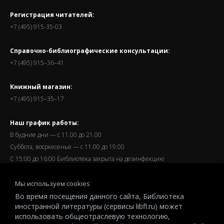
Регистрация читателей:
+7 (495) 915-35-03
Справочно-библиографические консультации:
+7 (495) 915–36–41
Книжный магазин:
+7 (495) 915–35–17
Наш график работы:
В будние дни — с 11.00 до 21.00
Суббота, восркесенье — с 11.00 до 19.00
С 15:00 до 16:00 Библиотека закрыта на дезинфекцию
Запись читателей и вход их в библиотеку завершается за
Мы используем cookies
полчаса до окончания работы.
Во время посещения данного сайта, Библиотека
иностранной литературы (сервисы libfl.ru) может
использовать общеотраслевую технологию,