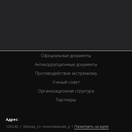
Правила библиотеки
История библиотеки
Услуги
Вакансии
Спецпроекты
Премии
Официальные документы
Антикоррупционные документы
Противодействие экстремизму
Ученый совет
Организационная структура
Партнеры
Адрес:
109240, г. Москва, ул. Николоямская, д. 1
Посмотреть на карте