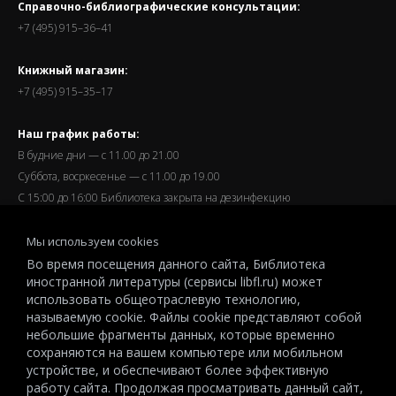
Справочно-библиографические консультации:
+7 (495) 915–36–41
Книжный магазин:
+7 (495) 915–35–17
Наш график работы:
В будние дни — с 11.00 до 21.00
Суббота, восркесенье — с 11.00 до 19.00
С 15:00 до 16:00 Библиотека закрыта на дезинфекцию
Запись читателей и вход их в библиотеку завершается за
Мы используем cookies
полчаса до окончания работы.
Во время посещения данного сайта, Библиотека
иностранной литературы (сервисы libfl.ru) может
использовать общеотраслевую технологию,
называемую cookie. Файлы cookie представляют собой
небольшие фрагменты данных, которые временно
© 2026 All-Russian State Library for Foreign Literature named after
сохраняются на вашем компьютере или мобильном
M.I.Rudomino.The entire content of this website is protected by
устройстве, и обеспечивают более эффективную
работу сайта. Продолжая просматривать данный сайт,
copyright and other intellectual property rights and is the property of the