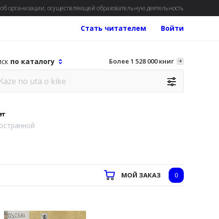
об организации, осуществляющей образовательную деятельность
Стать читателем
Войти
иск
по каталогу
Более 1 528 000 книг
ет
остранной
МОЙ ЗАКАЗ
0