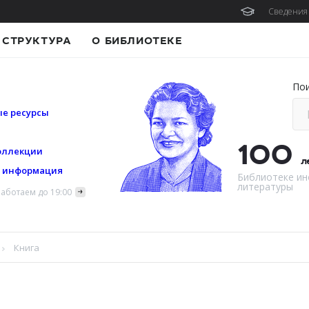
Сведения 
СТРУКТУРА
О БИБЛИОТЕКЕ
По
е ресурсы
100
оллекции
л
я информация
Библиотеке ин
литературы
аботаем до 19:00
Книга