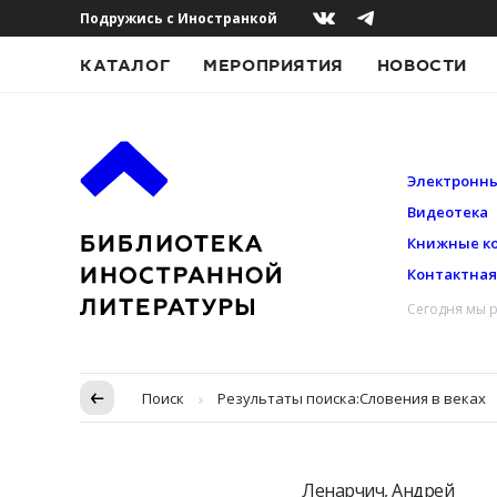
Подружись с Иностранкой
КАТАЛОГ
МЕРОПРИЯТИЯ
НОВОСТИ
Электронны
Видеотека
Книжные к
Контактна
Сегодня мы р
Пропуск в контексте
Поиск
Результаты поиска:
Словения в веках
Ленарчич, Андрей