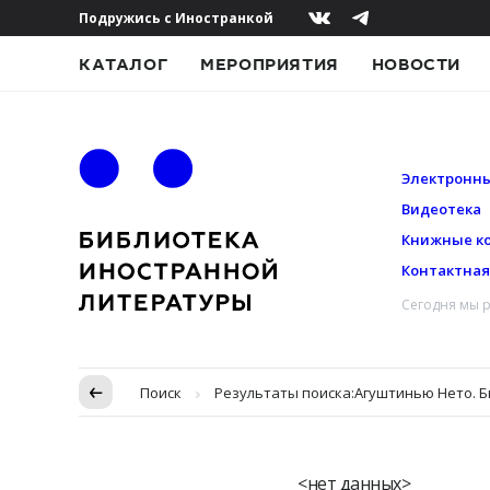
Подружись с Иностранкой
КАТАЛОГ
МЕРОПРИЯТИЯ
НОВОСТИ
Электронны
Видеотека
Книжные к
Контактна
Сегодня мы р
Пропуск в контексте
Поиск
Результаты поиска:
Агуштинью Нето. 
<нет данных>