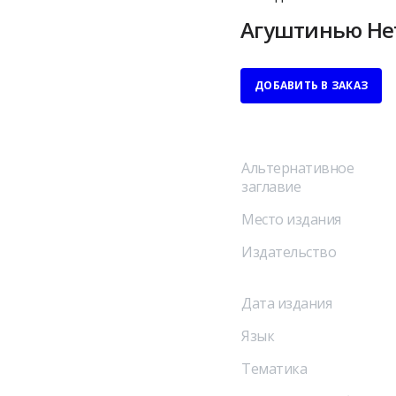
Агуштинью Нет
ДОБАВИТЬ В ЗАКАЗ
Альтернативное
заглавие
Место издания
Издательство
Дата издания
Язык
Тематика