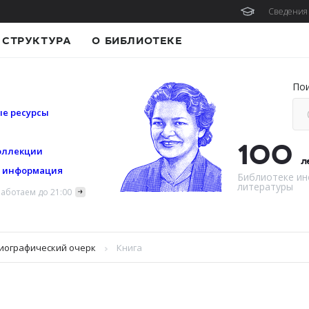
Сведения 
СТРУКТУРА
О БИБЛИОТЕКЕ
По
е ресурсы
100
оллекции
л
я информация
Библиотеке ин
литературы
аботаем до 21:00
Биографический очерк
Книга