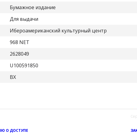
Бумажное издание
Для выдачи
Ибероамериканский культурный центр
968 NET
2628049
U100591850
ВХ
Сер
Ю О ДОСТУПЕ
ЗА