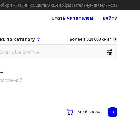
об организации, осуществляющей образовательную деятельность
Стать читателем
Войти
иск
по каталогу
Более 1 528 000 книг
ет
остранной
МОЙ ЗАКАЗ
0