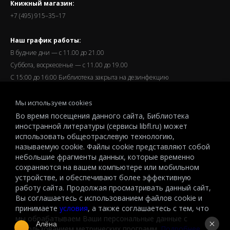
Книжный магазин:
+7 (495) 915–35–17
Наш график работы:
В будние дни — с 11.00 до 21.00
Суббота, восркесенье — с 11.00 до 19.00
С 15:00 до 16:00 Библиотека закрыта на дезинфекцию
Запись читателей и вход их в библиотеку завершается за
Мы используем cookies
полчаса до окончания работы.
Во время посещения данного сайта, Библиотека
иностранной литературы (сервисы libfl.ru) может
использовать общеотраслевую технологию,
называемую cookie. Файлы cookie представляют собой
небольшие фрагменты данных, которые временно
© 2026 All-Russian State Library for Foreign Literature named after
сохраняются на вашем компьютере или мобильном
M.I.Rudomino.The entire content of this website is protected by
устройстве, и обеспечивают более эффективную
работу сайта. Продолжая просматривать данный сайт,
copyright and other intellectual property rights and is the property of the
Вы соглашаетесь с использованием файлов cookie и
respective copyright holders or the LIBRARY.
принимаете
условия
, а также соглашаетесь с тем, что
© 2026
мы обрабатываем Ваши персональные данные с
Алёна
использованием метрических программ.
Подробнее