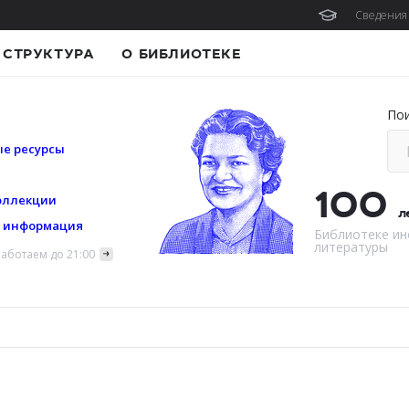
Сведения 
СТРУКТУРА
О БИБЛИОТЕКЕ
По
е ресурсы
100
оллекции
л
я информация
Библиотеке ин
литературы
аботаем до 21:00