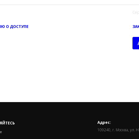
Сер
Ю О ДОСТУПЕ
ЗА
Адрес:
ЯЙТЕСЬ
109240, г. Москва, ул. 
е