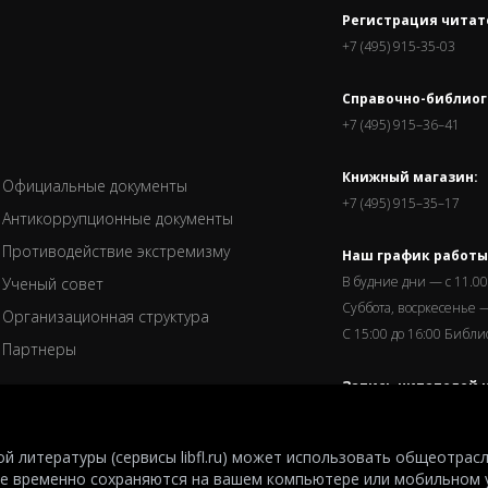
Регистрация читат
+7 (495) 915-35-03
Справочно-библиог
+7 (495) 915–36–41
Книжный магазин:
Официальные документы
+7 (495) 915–35–17
Антикоррупционные документы
Противодействие экстремизму
Наш график работы
В будние дни — с 11.00
Ученый совет
Суббота, восркесенье —
Организационная структура
С 15:00 до 16:00 Библ
Партнеры
Запись читателей и
завершается за пол
й литературы (сервисы libfl.ru) может использовать общеотрас
е временно сохраняются на вашем компьютере или мобильном 