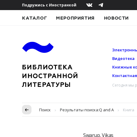
Подружись с Иностранкой
КАТАЛОГ
МЕРОПРИЯТИЯ
НОВОСТИ
Электронны
Видеотека
Книжные к
Контактна
Сегодня мы р
Пропуск в контексте
Поиск
Результаты поиска:
Q and A
Книга
Swarup, Vikas