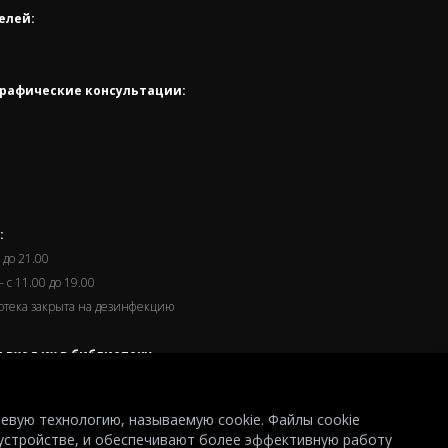
елей:
рафические консультации:
:
 до 21.00
 с 11.00 до 19.00
иотека закрыта на дезинфекцию
 вход их в библиотеку
часа до окончания работы.
левую технологию, называемую cookie. Файлы cookie
устройстве, и обеспечивают более эффективную работу