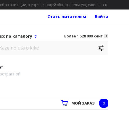
об организации, осуществляющей образовательную деятельность
Стать читателем
Войти
иск
по каталогу
Более 1 528 000 книг
ет
остранной
МОЙ ЗАКАЗ
0