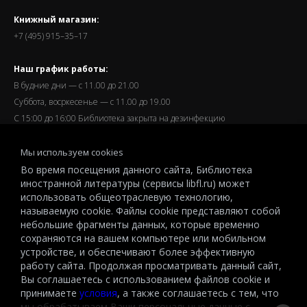
Книжный магазин:
+7 (495) 915–35–17
Наш график работы:
В будние дни — с 11.00 до 21.00
Суббота, восркесенье — с 11.00 до 19.00
С 15:00 до 16:00 Библиотека закрыта на дезинфекцию
Запись читателей и вход их в библиотеку завершается за
Мы используем cookies
полчаса до окончания работы.
Во время посещения данного сайта, Библиотека
иностранной литературы (сервисы libfl.ru) может
использовать общеотраслевую технологию,
называемую cookie. Файлы cookie представляют собой
небольшие фрагменты данных, которые временно
© 2026 All-Russian State Library for Foreign Literature named after
сохраняются на вашем компьютере или мобильном
M.I.Rudomino.The entire content of this website is protected by
устройстве, и обеспечивают более эффективную
работу сайта. Продолжая просматривать данный сайт,
copyright and other intellectual property rights and is the property of the
Вы соглашаетесь с использованием файлов cookie и
respective copyright holders or the LIBRARY.
принимаете
условия
, а также соглашаетесь с тем, что
© 2026
мы обрабатываем Ваши персональные данные с