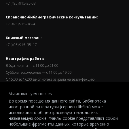
+7 (495) 915-35-03
Справочно-библиографические консультации:
+7 (495) 915–36–41
Книжный магазин:
+7 (495) 915–35–17
Наш график работы:
В будние дни — с 11.00 до 21.00
Суббота, восркесенье — с 11.00 до 19.00
С 15:00 до 16:00 Библиотека закрыта на дезинфекцию
Запись читателей и вход их в библиотеку завершается за
Мы используем cookies
полчаса до окончания работы.
Во время посещения данного сайта, Библиотека
иностранной литературы (сервисы libfl.ru) может
использовать общеотраслевую технологию,
называемую cookie. Файлы cookie представляют собой
небольшие фрагменты данных, которые временно
© 2026 All-Russian State Library for Foreign Literature named after