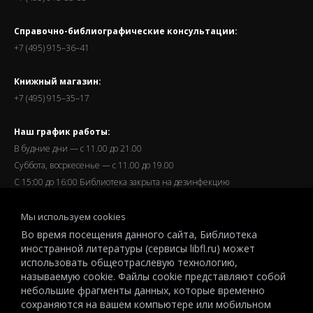
Справочно-библиографические консультации:
+7 (495) 915–36–41
Книжный магазин:
+7 (495) 915–35–17
Наш график работы:
В будние дни — с 11.00 до 21.00
Суббота, восркесенье — с 11.00 до 19.00
С 15:00 до 16:00 Библиотека закрыта на дезинфекцию
Запись читателей и вход их в библиотеку завершается за
Мы используем cookies
полчаса до окончания работы.
Во время посещения данного сайта, Библиотека
иностранной литературы (сервисы libfl.ru) может
использовать общеотраслевую технологию,
называемую cookie. Файлы cookie представляют собой
небольшие фрагменты данных, которые временно
© 2026 All-Russian State Library for Foreign Literature named after
сохраняются на вашем компьютере или мобильном