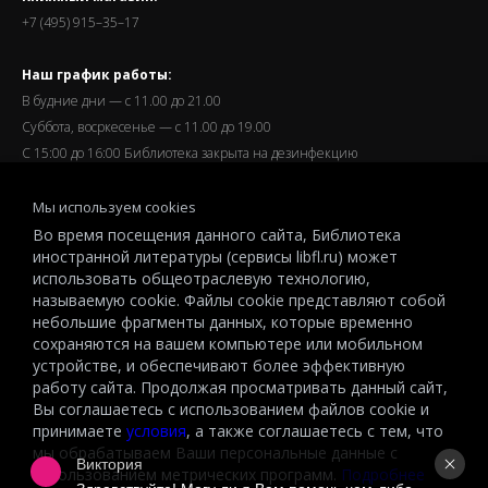
+7 (495) 915–35–17
Наш график работы:
В будние дни — с 11.00 до 21.00
Суббота, восркесенье — с 11.00 до 19.00
С 15:00 до 16:00 Библиотека закрыта на дезинфекцию
Запись читателей и вход их в библиотеку завершается за
Мы используем cookies
полчаса до окончания работы.
Во время посещения данного сайта, Библиотека
иностранной литературы (сервисы libfl.ru) может
использовать общеотраслевую технологию,
называемую cookie. Файлы cookie представляют собой
небольшие фрагменты данных, которые временно
© 2026 All-Russian State Library for Foreign Literature named after
сохраняются на вашем компьютере или мобильном
M.I.Rudomino.The entire content of this website is protected by
устройстве, и обеспечивают более эффективную
работу сайта. Продолжая просматривать данный сайт,
copyright and other intellectual property rights and is the property of the
Вы соглашаетесь с использованием файлов cookie и
respective copyright holders or the LIBRARY.
принимаете
условия
, а также соглашаетесь с тем, что
© 2026
мы обрабатываем Ваши персональные данные с
Виктория
использованием метрических программ.
Подробнее