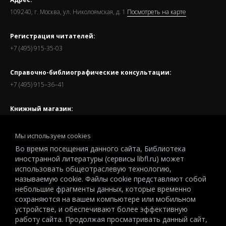
109240, г. Москва, ул. Николоямская, д. 1
Посмотреть на карте
Регистрация читателей:
+7 (495) 915-35-03
Справочно-библиографические консультации:
+7 (495) 915–36–41
Книжный магазин:
+7 (495) 915–35–17
Мы используем cookies
Наш график работы:
Во время посещения данного сайта, Библиотека
В будние дни — с 11.00 до 21.00
иностранной литературы (сервисы libfl.ru) может
использовать общеотраслевую технологию,
Суббота, восркесенье — с 11.00 до 19.00
называемую cookie. Файлы cookie представляют собой
С 15:00 до 16:00 Библиотека закрыта на дезинфекцию
небольшие фрагменты данных, которые временно
сохраняются на вашем компьютере или мобильном
Запись читателей и вход их в библиотеку завершается за
устройстве, и обеспечивают более эффективную
полчаса до окончания работы.
работу сайта. Продолжая просматривать данный сайт,