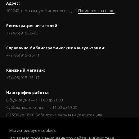
Адрес:
109240, г. Москва, ул. Николоямская, д. 1
Посмотреть на карте
Регистрация читателей:
+7 (495) 915-35-03
Справочно-библиографические консультации:
+7 (495) 915–36–41
Книжный магазин:
+7 (495) 915–35–17
Наш график работы:
В будние дни — с 11.00 до 21.00
Суббота, восркесенье — с 11.00 до 19.00
С 15:00 до 16:00 Библиотека закрыта на дезинфекцию
Запись читателей и вход их в библиотеку завершается за
Мы используем cookies
полчаса до окончания работы.
Во время посещения данного сайта, Библиотека