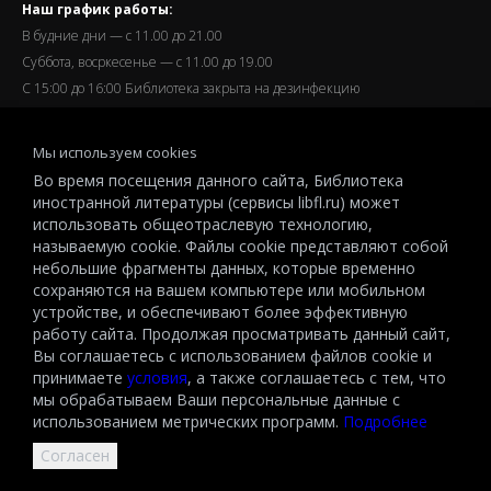
Наш график работы:
В будние дни — с 11.00 до 21.00
Суббота, восркесенье — с 11.00 до 19.00
С 15:00 до 16:00 Библиотека закрыта на дезинфекцию
Запись читателей и вход их в библиотеку завершается за
Мы используем cookies
полчаса до окончания работы.
Во время посещения данного сайта, Библиотека
иностранной литературы (сервисы libfl.ru) может
использовать общеотраслевую технологию,
называемую cookie. Файлы cookie представляют собой
небольшие фрагменты данных, которые временно
© 2026 All-Russian State Library for Foreign Literature named after
сохраняются на вашем компьютере или мобильном
M.I.Rudomino.The entire content of this website is protected by
устройстве, и обеспечивают более эффективную
copyright and other intellectual property rights and is the property of the
работу сайта. Продолжая просматривать данный сайт,
respective copyright holders or the LIBRARY.
Вы соглашаетесь с использованием файлов cookie и
принимаете
условия
, а также соглашаетесь с тем, что
© 2026
мы обрабатываем Ваши персональные данные с
использованием метрических программ.
Подробнее
Согласен