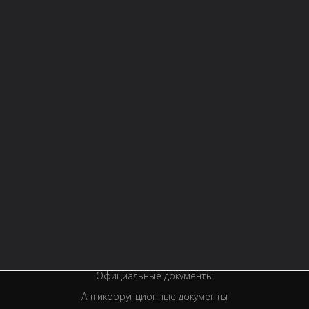
СТРУКТУРА
О БИБЛИОТЕКЕ
Контактная информация
Правила библиотеки
История библиотеки
Услуги
Вакансии
Спецпроекты
Премии
Официальные документы
Антикоррупционные документы