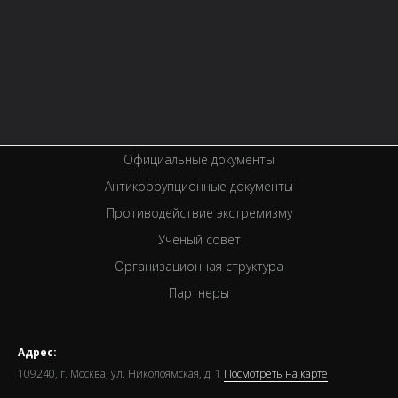
История библиотеки
Услуги
Вакансии
Спецпроекты
Премии
Официальные документы
Антикоррупционные документы
Противодействие экстремизму
Ученый совет
Организационная структура
Партнеры
Адрес:
109240, г. Москва, ул. Николоямская, д. 1
Посмотреть на карте