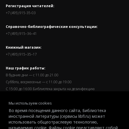
Регистрация читателей:
+7 (495) 915-35-03
Справочно-библиографические консультации:
+7 (495) 915–36–41
Книжный магазин:
+7 (495) 915–35–17
Наш график работы:
В будние дни — с 11.00 до 21.00
Суббота, восркесенье — с 11.00 до 19.00
С 15:00 до 16:00 Библиотека закрыта на дезинфекцию
Запись читателей и вход их в библиотеку завершается за
Мы используем cookies
полчаса до окончания работы.
Во время посещения данного сайта, Библиотека
иностранной литературы (сервисы libfl.ru) может
использовать общеотраслевую технологию,
называемую cookie. Файлы cookie представляют собой