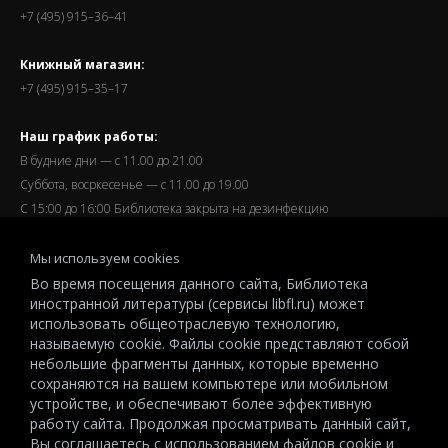
+7 (495) 915–36–41
Книжный магазин:
+7 (495) 915–35–17
Наш график работы:
В будние дни — с 11.00 до 21.00
Суббота, восркесенье — с 11.00 до 19.00
С 15:00 до 16:00 Библиотека закрыта на дезинфекцию
Запись читателей и вход их в библиотеку завершается за
Мы используем cookies
полчаса до окончания работы.
Во время посещения данного сайта, Библиотека
иностранной литературы (сервисы libfl.ru) может
использовать общеотраслевую технологию,
называемую cookie. Файлы cookie представляют собой
небольшие фрагменты данных, которые временно
© 2026 All-Russian State Library for Foreign Literature named after
сохраняются на вашем компьютере или мобильном
M.I.Rudomino.The entire content of this website is protected by
устройстве, и обеспечивают более эффективную
работу сайта. Продолжая просматривать данный сайт,
copyright and other intellectual property rights and is the property of the
Вы соглашаетесь с использованием файлов cookie и