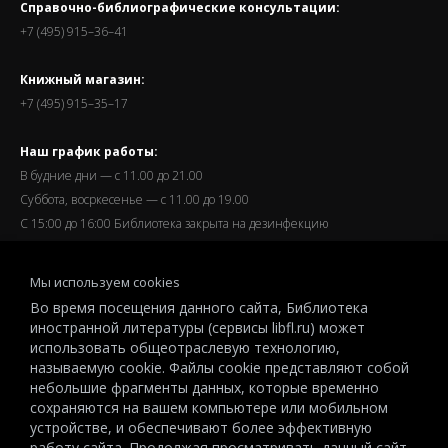
Справочно-библиографические консультации:
+7 (495) 915–36–41
Книжный магазин:
+7 (495) 915–35–17
Наш график работы:
В будние дни — с 11.00 до 21.00
Суббота, восркесенье — с 11.00 до 19.00
С 15:00 до 16:00 Библиотека закрыта на дезинфекцию
Запись читателей и вход их в библиотеку завершается за
Мы используем cookies
полчаса до окончания работы.
Во время посещения данного сайта, Библиотека
иностранной литературы (сервисы libfl.ru) может
использовать общеотраслевую технологию,
называемую cookie. Файлы cookie представляют собой
небольшие фрагменты данных, которые временно
© 2026 All-Russian State Library for Foreign Literature named after
сохраняются на вашем компьютере или мобильном
M.I.Rudomino.The entire content of this website is protected by
устройстве, и обеспечивают более эффективную
copyright and other intellectual property rights and is the property of the
работу сайта. Продолжая просматривать данный сайт,